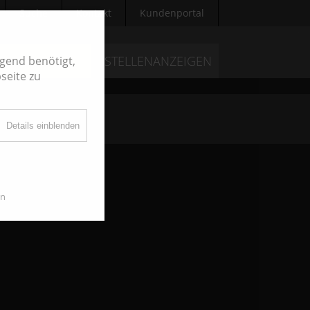
Suche
Kontakt
Kundenportal
FERNSEHEN
STELLENANZEIGEN
gend benötigt,
seite zu
Details einblenden
en